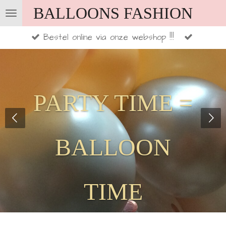
BALLOONS FASHION
Ga
direct
Bestel online via onze webshop !!!
naar
de
hoofdinhoud
PARTY TIME =
BALLOON
TIME