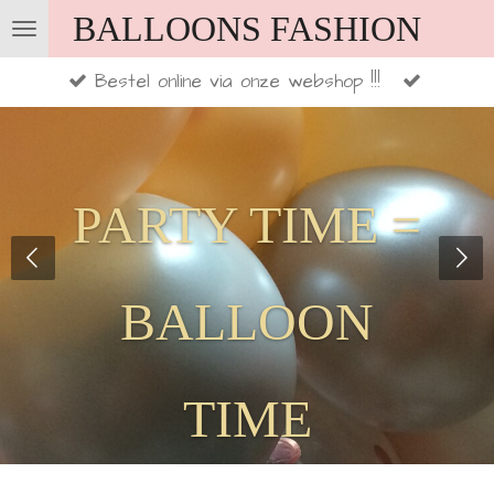
BALLOONS FASHION
Ga
direct
Bestel online via onze webshop !!!
naar
de
hoofdinhoud
PARTY TIME =
BALLOON
TIME