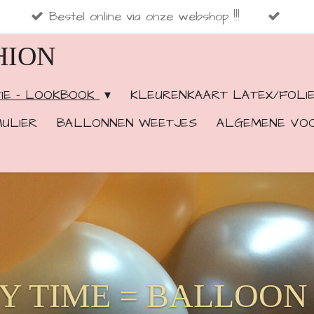
Bestel online via onze webshop !!!
HION
TIE - LOOKBOOK
KLEURENKAART LATEX/FOLI
ULIER
BALLONNEN WEETJES
ALGEMENE VO
Y TIME = BA