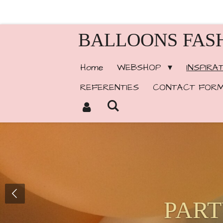
Ga
direct
BALLOONS FAS
naar
de
Home
WEBSHOP
INSPIRA
hoofdinhoud
REFERENTIES
CONTACT FORM
PART