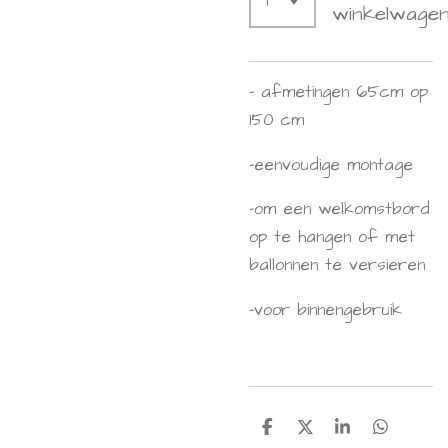
winkelwage
- afmetingen 65cm op
150 cm
-eenvoudige montage
-om een welkomstbord
op te hangen of met
ballonnen te versieren
-voor binnengebruik
D
D
S
D