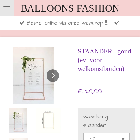
BALLOONS FASHION
Ga
direct
Bestel online via onze webshop !!!
naar
de
hoofdinhoud
STAANDER - goud -
(evt voor
welkomstborden)
€ 20,00
waarborg
staander