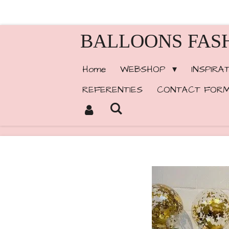
Ga
direct
BALLOONS FAS
naar
de
Home
WEBSHOP
INSPIRA
hoofdinhoud
REFERENTIES
CONTACT FORM