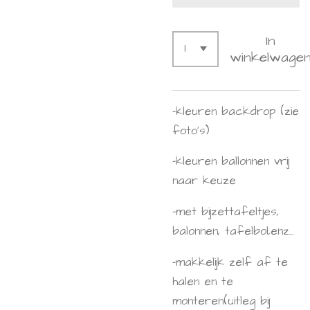
In
winkelwage
-kleuren backdrop (zie
foto's)
-kleuren ballonnen vrij
naar keuze
-met bijzettafeltjes,
balonnen, tafelbol,enz...
-makkelijk zelf af te
halen en te
monteren(uitleg bij