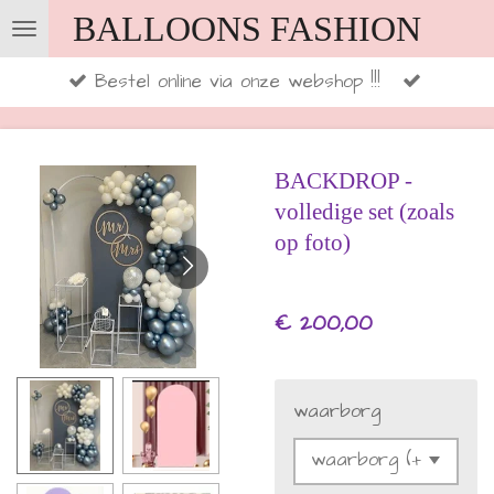
BALLOONS FASHION
Ga
direct
Bestel online via onze webshop !!!
naar
de
hoofdinhoud
BACKDROP -
volledige set (zoals
op foto)
€ 200,00
waarborg