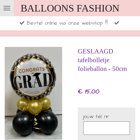
BALLOONS FASHION
Ga
direct
Bestel online via onze webshop !!!
naar
de
hoofdinhoud
GESLAAGD
tafelbolletje
folieballon - 50cm
€ 15,00
jouw tel nr