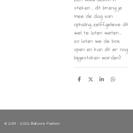
steken , dit breng je
mee de dag van
ophaling zelf(gelieve dit
wel te laten weten ,
zo laten we de box
open en kan dit er nog
bijgestoken worden)
D
D
S
D
e
e
h
e
l
e
a
l
e
l
r
e
n
e
n
© 2019 - 2026 Balloons Fashion