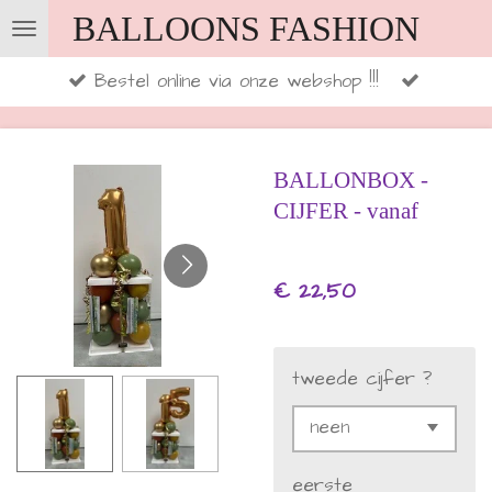
BALLOONS FASHION
Ga
direct
Bestel online via onze webshop !!!
naar
de
hoofdinhoud
BALLONBOX -
CIJFER - vanaf
€ 22,50
tweede cijfer ?
eerste