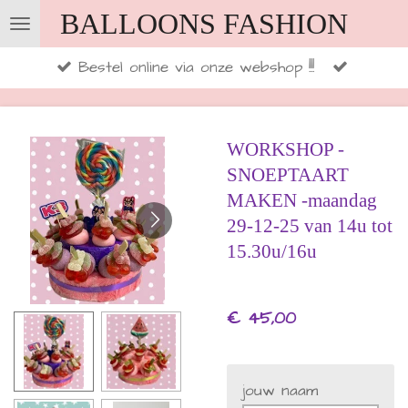
BALLOONS FASHION
Ga
direct
Bestel online via onze webshop !!!
naar
de
hoofdinhoud
WORKSHOP -
SNOEPTAART
MAKEN -maandag
29-12-25 van 14u tot
15.30u/16u
€ 45,00
jouw naam