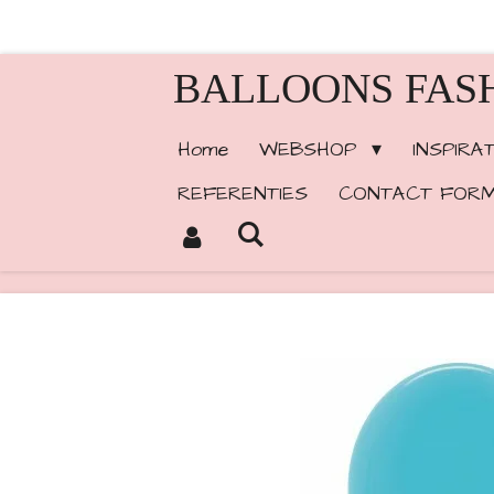
Ga
direct
BALLOONS FAS
naar
de
Home
WEBSHOP
INSPIRA
hoofdinhoud
REFERENTIES
CONTACT FORM