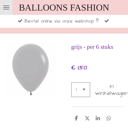
BALLOONS FASHION
Ga
direct
Bestel online via onze webshop !!!
naar
de
hoofdinhoud
grijs - per 6 stuks
€ 1,50
In
winkelwage
D
D
S
D
e
e
h
e