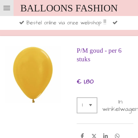
BALLOONS FASHION
Ga
direct
Bestel online via onze webshop !!!
naar
de
hoofdinhoud
P/M goud - per 6
stuks
€ 1,80
In
winkelwage