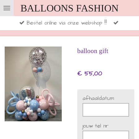
BALLOONS FASHION
Ga
direct
Bestel online via onze webshop !!!
naar
de
hoofdinhoud
balloon gift
€ 55,00
afhaaldatum
jouw tel nr