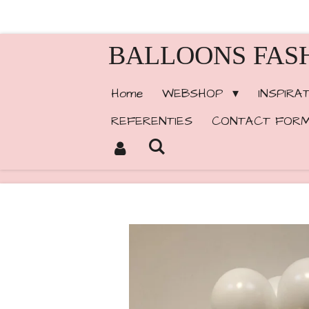
Ga
direct
BALLOONS FAS
naar
de
Home
WEBSHOP
INSPIRA
hoofdinhoud
REFERENTIES
CONTACT FORM