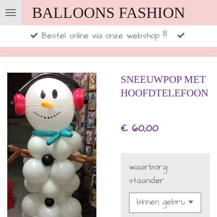
BALLOONS FASHION
Ga
direct
Bestel online via onze webshop !!!
naar
de
hoofdinhoud
SNEEUWPOP MET
HOOFDTELEFOON
€ 60,00
waarborg
staander