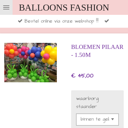
BALLOONS FASHION
Ga
direct
Bestel online via onze webshop !!!
naar
de
hoofdinhoud
BLOEMEN PILAAR
- 1.50M
€ 45,00
waarborg
staander