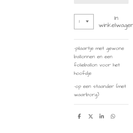
In
winkelwage
-pilaartje met gewone
ballonnen en een
folieballon voor het
hoofdje
-op een staander (met
waarborg)
D
D
S
D
e
e
h
e
l
e
a
l