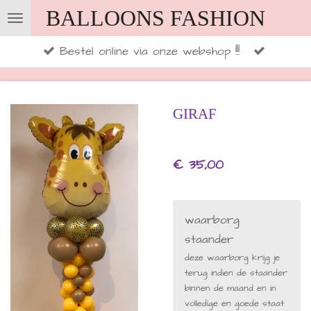
BALLOONS FASHION
Ga
direct
Bestel online via onze webshop !!!
naar
de
hoofdinhoud
GIRAF
€ 35,00
waarborg
staander
deze waarborg krijg je
terug indien de staander
binnen de maand en in
volledige en goede staat