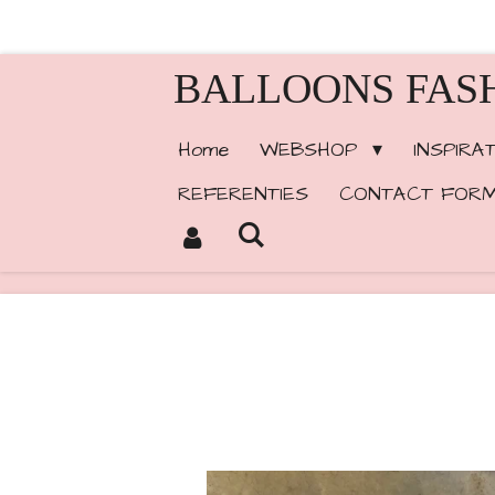
Ga
direct
BALLOONS FAS
naar
de
Home
WEBSHOP
INSPIRA
hoofdinhoud
REFERENTIES
CONTACT FORM