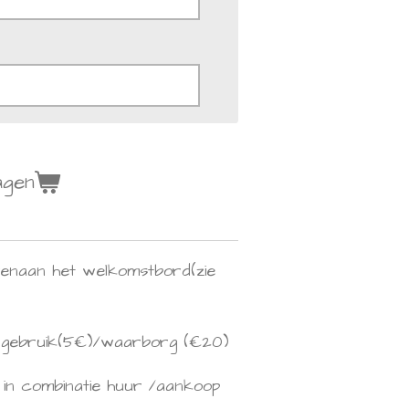
agen
ovenaan het welkomstbord(zie
n gebruik(5€)/waarborg (€20)
 in combinatie huur /aankoop