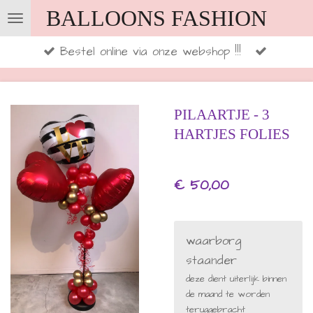
BALLOONS FASHION
Ga
direct
Bestel online via onze webshop !!!
naar
de
hoofdinhoud
PILAARTJE - 3
HARTJES FOLIES
€ 50,00
waarborg
staander
deze dient uiterlijk binnen
de maand te worden
teruggebracht