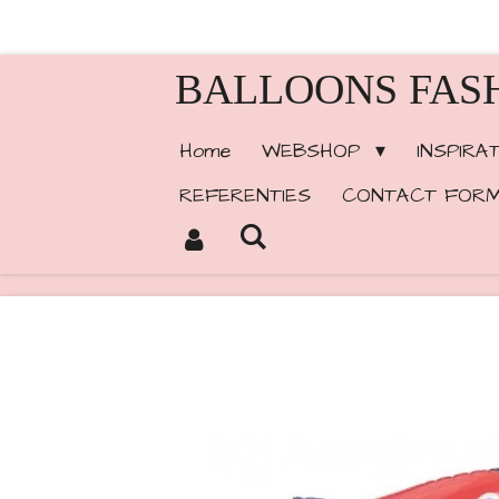
Ga
direct
BALLOONS FAS
naar
de
Home
WEBSHOP
INSPIRA
hoofdinhoud
REFERENTIES
CONTACT FORM