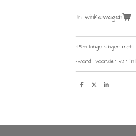
In winkelwagen
-1.5m lange slinger met 1
-wordt voorzien van lin
D
D
S
e
e
h
l
e
a
e
l
r
n
e